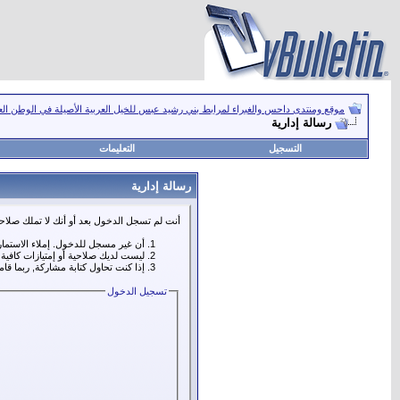
موقع ومنتدى داحس والغبراء لمرابط بني رشيد عبس للخيل العربية الأصيلة في الوطن ال
رسالة إدارية
التسجيل
التعليمات
رسالة إدارية
أنت لم تسجل الدخول بعد أو أنك لا تملك صلاحي
أن غير مسجل للدخول. إملاء الاستما
ليست لديك صلاحية أو إمتيازات كافي
إذا كنت تحاول كتابة مشاركة, ربما قا
تسجيل الدخول