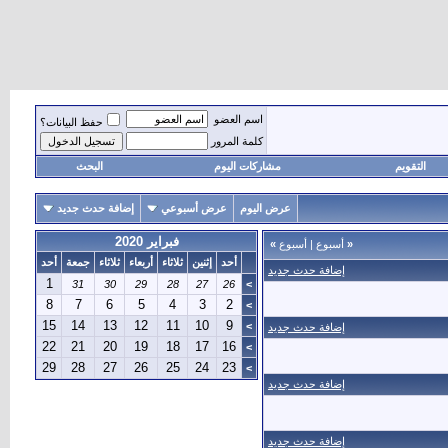
اسم العضو
حفظ البيانات؟
كلمة المرور
التقويم
مشاركات اليوم
البحث
عرض اليوم
عرض أسبوعي
إضافة حدث جديد
فبراير 2020
«
أسبوع
|
أسبوع
»
أحد
إثنين
ثلاثاء
أربعاء
ثلاثاء
جمعة
أحد
إضافة حدث جديد
1
31
30
29
28
27
26
>
8
7
6
5
4
3
2
>
15
14
13
12
11
10
9
>
إضافة حدث جديد
22
21
20
19
18
17
16
>
29
28
27
26
25
24
23
>
إضافة حدث جديد
إضافة حدث جديد