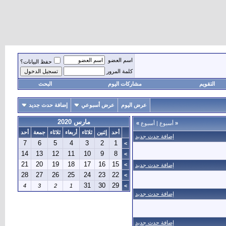
اسم العضو
حفظ البيانات؟
كلمة المرور
التقويم
مشاركات اليوم
البحث
عرض اليوم
عرض أسبوعي
إضافة حدث جديد
مارس 2020
«
أسبوع
|
أسبوع
»
أحد
إثنين
ثلاثاء
أربعاء
ثلاثاء
جمعة
أحد
إضافة حدث جديد
7
6
5
4
3
2
1
>
14
13
12
11
10
9
8
>
21
20
19
18
17
16
15
>
إضافة حدث جديد
28
27
26
25
24
23
22
>
31
30
29
4
3
2
1
>
إضافة حدث جديد
إضافة حدث جديد