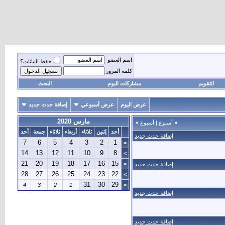
اسم العضو
حفظ البيانات؟
كلمة المرور
التقويم
مشاركات اليوم
البحث
عرض اليوم
عرض أسبوعي
إضافة حدث جديد
مارس 2020
«
أسبوع
|
أسبوع
»
أحد
إثنين
ثلاثاء
أربعاء
ثلاثاء
جمعة
أحد
إضافة حدث جديد
7
6
5
4
3
2
1
>
14
13
12
11
10
9
8
>
21
20
19
18
17
16
15
>
إضافة حدث جديد
28
27
26
25
24
23
22
>
31
30
29
4
3
2
1
>
إضافة حدث جديد
إضافة حدث جديد