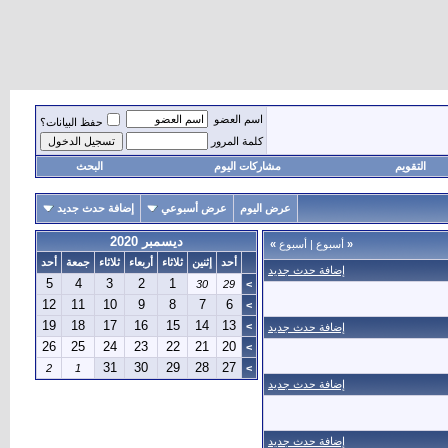
اسم العضو
حفظ البيانات؟
كلمة المرور
التقويم
مشاركات اليوم
البحث
عرض اليوم
عرض أسبوعي
إضافة حدث جديد
ديسمبر 2020
«
أسبوع
|
أسبوع
»
أحد
إثنين
ثلاثاء
أربعاء
ثلاثاء
جمعة
أحد
إضافة حدث جديد
5
4
3
2
1
30
29
>
12
11
10
9
8
7
6
>
19
18
17
16
15
14
13
>
إضافة حدث جديد
26
25
24
23
22
21
20
>
31
30
29
28
27
2
1
>
إضافة حدث جديد
إضافة حدث جديد