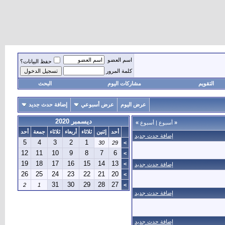
اسم العضو
حفظ البيانات؟
كلمة المرور
التقويم
مشاركات اليوم
البحث
عرض اليوم
عرض أسبوعي
إضافة حدث جديد
ديسمبر 2020
«
أسبوع
|
أسبوع
»
أحد
إثنين
ثلاثاء
أربعاء
ثلاثاء
جمعة
أحد
إضافة حدث جديد
5
4
3
2
1
30
29
>
12
11
10
9
8
7
6
>
19
18
17
16
15
14
13
>
إضافة حدث جديد
26
25
24
23
22
21
20
>
31
30
29
28
27
2
1
>
إضافة حدث جديد
إضافة حدث جديد