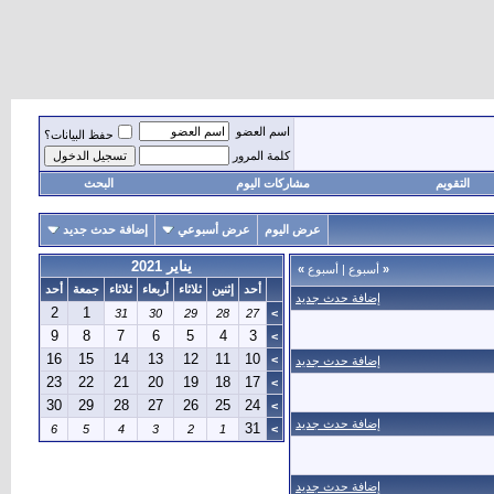
اسم العضو
حفظ البيانات؟
كلمة المرور
التقويم
مشاركات اليوم
البحث
عرض اليوم
عرض أسبوعي
إضافة حدث جديد
يناير 2021
«
أسبوع
|
أسبوع
»
أحد
إثنين
ثلاثاء
أربعاء
ثلاثاء
جمعة
أحد
إضافة حدث جديد
2
1
31
30
29
28
27
>
9
8
7
6
5
4
3
>
16
15
14
13
12
11
10
>
إضافة حدث جديد
23
22
21
20
19
18
17
>
30
29
28
27
26
25
24
>
إضافة حدث جديد
31
6
5
4
3
2
1
>
إضافة حدث جديد