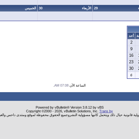
29
الأربعاء
30
الخميس
ة
أحد
2
9
16
23
30
6
الساعة الآن
07:08 AM
.
Powered by vBulletin® Version 3.8.12 by vBS
Copyright ©2000 - 2026, vBulletin Solutions, Inc.
Trans by
ولية قانونية حيال ذلك ويتحمل كاتبها مسؤولية النشروجميع الحقوق محفوظة لموقع ومنتدى داحس والغب