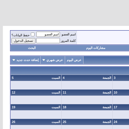
اسم العضو
حفظ البيانات؟
كلمة المرور
مشاركات اليوم
البحث
عرض اليوم
عرض شهري
إضافة حدث جديد
3
الجمعة
4
السبت
5
10
الجمعة
11
السبت
12
17
الجمعة
18
السبت
19
24
الجمعة
25
السبت
26