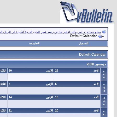
موقع ومنتدى داحس والغبراء لمرابط بني رشيد عبس للخيل العربية الأصيلة في الوطن ال
Default Calendar
التسجيل
التعليمات
Default Calendar
ديسمبر 2020
الأحد
29
الإثنين
30
الثلاثاء
>
>
>
الأحد
6
الإثنين
7
الثلاثاء
>
>
>
الأحد
13
الإثنين
14
الثلاثاء
>
>
>
الأحد
20
الإثنين
21
الثلاثاء
>
>