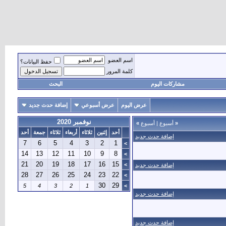
اسم العضو
حفظ البيانات؟
كلمة المرور
مشاركات اليوم
البحث
عرض اليوم
عرض أسبوعي
إضافة حدث جديد
نوفمبر 2020
«
أسبوع
|
أسبوع
»
أحد
إثنين
ثلاثاء
أربعاء
ثلاثاء
جمعة
أحد
إضافة حدث جديد
7
6
5
4
3
2
1
>
14
13
12
11
10
9
8
>
21
20
19
18
17
16
15
>
إضافة حدث جديد
28
27
26
25
24
23
22
>
30
29
5
4
3
2
1
>
إضافة حدث جديد
إضافة حدث جديد