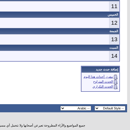
11
الخميس
12
الجمعة
13
السبت
14
إضافة حدث جديد
مفرد, أحداث هذا اليوم
الحدث المتراوح
الحدث التكراري
جميع المواضيع والأراء المطروحة تعبرعن أصحابها ولا نتحمل أي مس