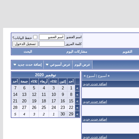
اسم العضو
حفظ البيانات؟
كلمة المرور
التقويم
مشاركات اليوم
البحث
عرض اليوم
عرض أسبوعي
إضافة حدث جديد
نوفمبر 2020
«
أسبوع
|
أسبوع
»
أحد
إثنين
ثلاثاء
أربعاء
ثلاثاء
جمعة
أحد
إضافة حدث جديد
7
6
5
4
3
2
1
>
14
13
12
11
10
9
8
>
21
20
19
18
17
16
15
>
إضافة حدث جديد
28
27
26
25
24
23
22
>
30
29
5
4
3
2
1
>
إضافة حدث جديد
إضافة حدث جديد