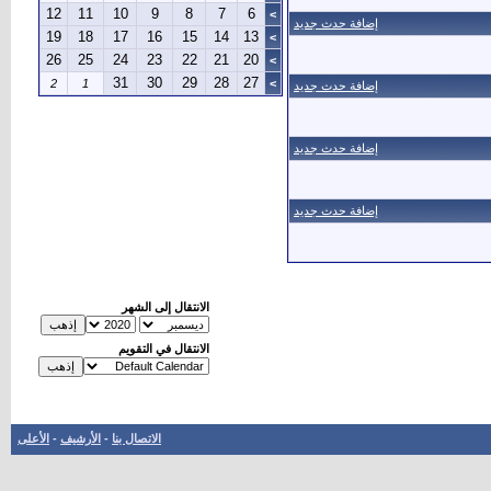
12
11
10
9
8
7
6
>
إضافة حدث جديد
19
18
17
16
15
14
13
>
26
25
24
23
22
21
20
>
31
30
29
28
27
2
1
>
إضافة حدث جديد
إضافة حدث جديد
إضافة حدث جديد
الانتقال إلى الشهر
الانتقال في التقويم
الاتصال بنا
-
الأرشيف
-
الأعلى