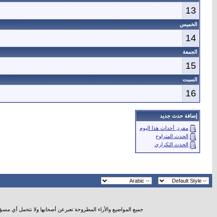
13
الخميس
14
الجمعة
15
السبت
16
إضافة حدث جديد
مفرد, أحداث هذا اليوم
الحدث المتراوح
الحدث التكراري
جميع المواضيع والأراء المطروحة تعبرعن أصحابها ولا نتحمل أي مسؤ