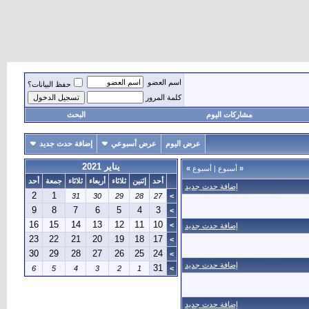
اسم العضو
حفظ البيانات؟
كلمة المرور
مشاركات اليوم
البحث
عرض اليوم
عرض أسبوعي
إضافة حدث جديد
يناير 2021
«
أسبوع
|
أسبوع
»
أحد
إثنين
ثلاثاء
أربعاء
ثلاثاء
جمعة
أحد
إضافة حدث جديد
2
1
31
30
29
28
27
>
9
8
7
6
5
4
3
>
16
15
14
13
12
11
10
>
إضافة حدث جديد
23
22
21
20
19
18
17
>
30
29
28
27
26
25
24
>
إضافة حدث جديد
31
6
5
4
3
2
1
>
إضافة حدث جديد