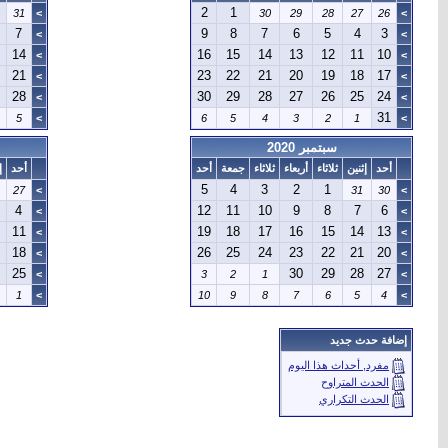
2
1
31
>
30
29
28
27
26
>
7
9
8
7
6
5
4
3
>
>
14
16
15
14
13
12
11
10
>
>
21
23
22
21
20
19
18
17
>
>
28
30
29
28
27
26
25
24
>
>
31
5
>
6
5
4
3
2
1
>
سبتمبر 2020
أحد
إثنين
ثلاثاء
أربعاء
ثلاثاء
جمعة
أحد
أحد
إ
5
4
3
2
1
27
>
31
30
>
4
12
11
10
9
8
7
6
>
>
11
19
18
17
16
15
14
13
>
>
18
26
25
24
23
22
21
20
>
>
25
30
29
28
27
>
3
2
1
>
1
>
10
9
8
7
6
5
4
>
إضافة حدث جديد
مفرد, أحداث هذا اليوم
الحدث المتراوح
الحدث التكراري