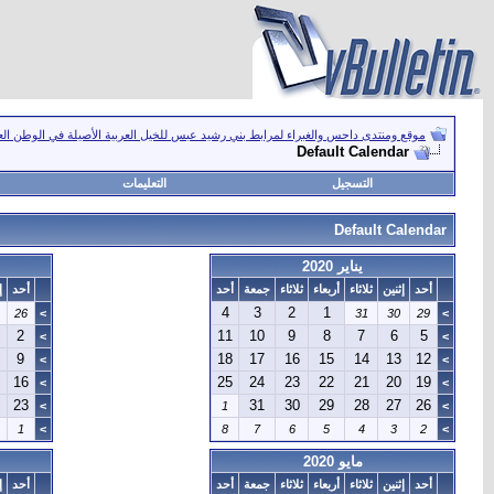
موقع ومنتدى داحس والغبراء لمرابط بني رشيد عبس للخيل العربية الأصيلة في الوطن ال
Default Calendar
التسجيل
التعليمات
Default Calendar
يناير 2020
أحد
إثنين
ثلاثاء
أربعاء
ثلاثاء
جمعة
أحد
أحد
إ
4
3
2
1
26
>
31
30
29
>
2
11
10
9
8
7
6
5
>
>
9
18
17
16
15
14
13
12
>
>
16
25
24
23
22
21
20
19
>
>
23
31
30
29
28
27
26
>
1
>
1
>
8
7
6
5
4
3
2
>
مايو 2020
أحد
إثنين
ثلاثاء
أربعاء
ثلاثاء
جمعة
أحد
أحد
إ