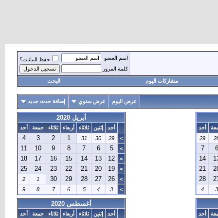
اسم العضو
حفظ البيانات؟
كلمة المرور
مشاركات اليوم
البحث
عرض اليوم
عرض سنوي
إضافة حدث جديد
أبريل 2020
عة
أحد
أحد
إثنين
ثلاثاء
أربعاء
ثلاثاء
جمعة
أحد
4
3
2
1
31
30
29
>
29
2
11
10
9
8
7
6
5
7
>
18
17
16
15
14
13
12
14
1
>
25
24
23
22
21
20
19
21
2
>
30
29
28
27
26
28
2
2
1
>
9
8
7
6
5
4
3
>
4
3
أغسطس 2020
عة
أحد
أحد
إثنين
ثلاثاء
أربعاء
ثلاثاء
جمعة
أحد