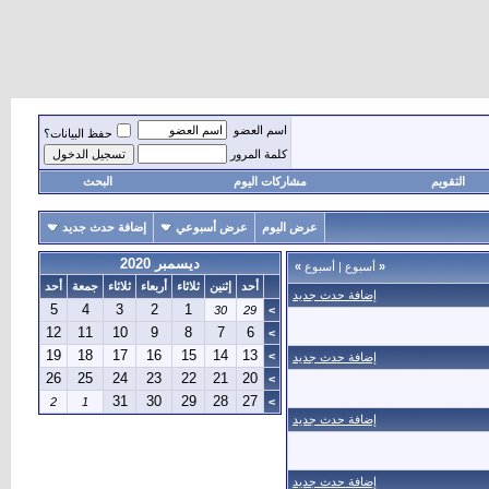
اسم العضو
حفظ البيانات؟
كلمة المرور
التقويم
مشاركات اليوم
البحث
عرض اليوم
عرض أسبوعي
إضافة حدث جديد
ديسمبر 2020
«
أسبوع
|
أسبوع
»
أحد
إثنين
ثلاثاء
أربعاء
ثلاثاء
جمعة
أحد
إضافة حدث جديد
5
4
3
2
1
30
29
>
12
11
10
9
8
7
6
>
19
18
17
16
15
14
13
>
إضافة حدث جديد
26
25
24
23
22
21
20
>
31
30
29
28
27
2
1
>
إضافة حدث جديد
إضافة حدث جديد