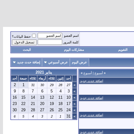
اسم العضو
حفظ البيانات؟
كلمة المرور
التقويم
مشاركات اليوم
البحث
عرض اليوم
عرض أسبوعي
إضافة حدث جديد
يناير 2021
«
أسبوع
|
أسبوع
»
أحد
إثنين
ثلاثاء
أربعاء
ثلاثاء
جمعة
أحد
إضافة حدث جديد
2
1
31
30
29
28
27
>
9
8
7
6
5
4
3
>
16
15
14
13
12
11
10
>
إضافة حدث جديد
23
22
21
20
19
18
17
>
30
29
28
27
26
25
24
>
إضافة حدث جديد
31
6
5
4
3
2
1
>
إضافة حدث جديد