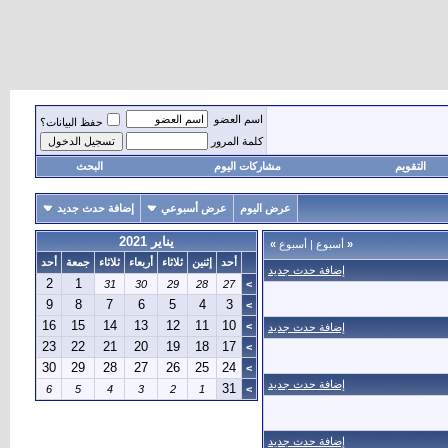
اسم العضو
حفظ البيانات؟
كلمة المرور
التقويم
مشاركات اليوم
البحث
عرض اليوم
عرض أسبوعي
إضافة حدث جديد
يناير 2021
«
أسبوع
|
أسبوع
»
أحد
إثنين
ثلاثاء
أربعاء
ثلاثاء
جمعة
أحد
إضافة حدث جديد
2
1
31
30
29
28
27
>
9
8
7
6
5
4
3
>
16
15
14
13
12
11
10
>
إضافة حدث جديد
23
22
21
20
19
18
17
>
30
29
28
27
26
25
24
>
إضافة حدث جديد
31
6
5
4
3
2
1
>
إضافة حدث جديد