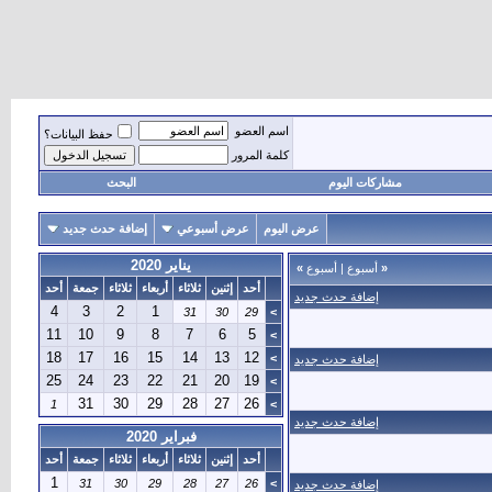
اسم العضو
حفظ البيانات؟
كلمة المرور
مشاركات اليوم
البحث
عرض اليوم
عرض أسبوعي
إضافة حدث جديد
يناير 2020
«
أسبوع
|
أسبوع
»
أحد
إثنين
ثلاثاء
أربعاء
ثلاثاء
جمعة
أحد
إضافة حدث جديد
4
3
2
1
31
30
29
>
11
10
9
8
7
6
5
>
18
17
16
15
14
13
12
>
إضافة حدث جديد
25
24
23
22
21
20
19
>
31
30
29
28
27
26
1
>
إضافة حدث جديد
فبراير 2020
أحد
إثنين
ثلاثاء
أربعاء
ثلاثاء
جمعة
أحد
1
31
30
29
28
27
26
>
إضافة حدث جديد