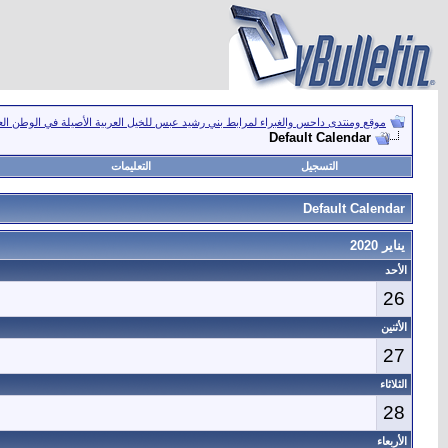
موقع ومنتدى داحس والغبراء لمرابط بني رشيد عبس للخيل العربية الأصيلة في الوطن ال
Default Calendar
التسجيل
التعليمات
Default Calendar
يناير 2020
الأحد
26
الأثنين
27
الثلاثاء
28
الأربعاء