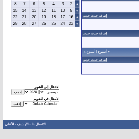
8
7
6
5
4
3
2
>
15
14
13
12
11
10
9
>
إضافة حدث جديد
22
21
20
19
18
17
16
>
29
28
27
26
25
24
23
>
إضافة حدث جديد
«
أسبوع
|
أسبوع
»
إضافة حدث جديد
الانتقال إلى الشهر
الانتقال في التقويم
الاتصال بنا
-
الأرشيف
-
الأعلى