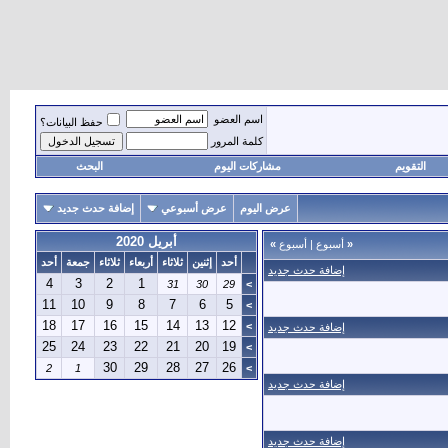
اسم العضو
حفظ البيانات؟
كلمة المرور
التقويم
مشاركات اليوم
البحث
عرض اليوم
عرض أسبوعي
إضافة حدث جديد
أبريل 2020
«
أسبوع
|
أسبوع
»
أحد
إثنين
ثلاثاء
أربعاء
ثلاثاء
جمعة
أحد
إضافة حدث جديد
4
3
2
1
31
30
29
>
11
10
9
8
7
6
5
>
18
17
16
15
14
13
12
>
إضافة حدث جديد
25
24
23
22
21
20
19
>
30
29
28
27
26
2
1
>
إضافة حدث جديد
إضافة حدث جديد