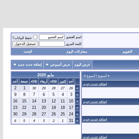
اسم العضو
حفظ البيانات؟
كلمة المرور
التقويم
مشاركات اليوم
البحث
عرض اليوم
عرض أسبوعي
إضافة حدث جديد
مايو 2020
«
أسبوع
|
أسبوع
»
أحد
إثنين
ثلاثاء
أربعاء
ثلاثاء
جمعة
أحد
إضافة حدث جديد
2
1
30
29
28
27
26
>
9
8
7
6
5
4
3
>
16
15
14
13
12
11
10
>
إضافة حدث جديد
23
22
21
20
19
18
17
>
30
29
28
27
26
25
24
>
إضافة حدث جديد
31
6
5
4
3
2
1
>
إضافة حدث جديد