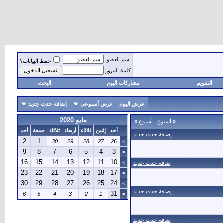
اسم العضو
حفظ البيانات؟
كلمة المرور
التقويم
مشاركات اليوم
البحث
عرض اليوم
عرض أسبوعي
إضافة حدث جديد
مايو 2020
«
أسبوع
|
أسبوع
»
أحد
إثنين
ثلاثاء
أربعاء
ثلاثاء
جمعة
أحد
إضافة حدث جديد
2
1
30
29
28
27
26
>
9
8
7
6
5
4
3
>
16
15
14
13
12
11
10
>
إضافة حدث جديد
23
22
21
20
19
18
17
>
30
29
28
27
26
25
24
>
إضافة حدث جديد
31
6
5
4
3
2
1
>
إضافة حدث جديد