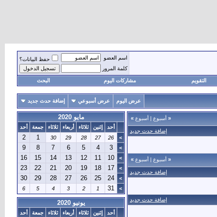
اسم العضو
حفظ البيانات؟
كلمة المرور
التقويم
مشاركات اليوم
البحث
عرض اليوم
عرض أسبوعي
إضافة حدث جديد
مايو 2020
«
أسبوع
|
أسبوع
»
أحد
إثنين
ثلاثاء
أربعاء
ثلاثاء
جمعة
أحد
إضافة حدث جديد
2
1
30
29
28
27
26
>
9
8
7
6
5
4
3
>
16
15
14
13
12
11
10
>
«
أسبوع
|
أسبوع
»
23
22
21
20
19
18
17
>
إضافة حدث جديد
30
29
28
27
26
25
24
>
31
6
5
4
3
2
1
>
إضافة حدث جديد
يونيو 2020
أحد
إثنين
ثلاثاء
أربعاء
ثلاثاء
جمعة
أحد