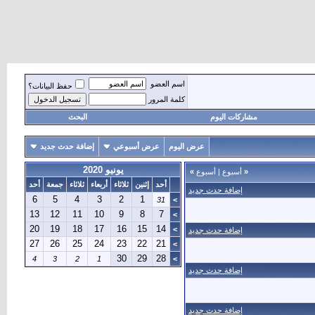
اسم العضو
حفظ البيانات؟
كلمة المرور
مشاركات اليوم
البحث
عرض اليوم
عرض أسبوعي
إضافة حدث جديد
يونيو 2020
«
أسبوع
|
أسبوع
»
أحد
إثنين
ثلاثاء
أربعاء
ثلاثاء
جمعة
أحد
إضافة حدث جديد
6
5
4
3
2
1
31
>
13
12
11
10
9
8
7
>
20
19
18
17
16
15
14
>
إضافة حدث جديد
27
26
25
24
23
22
21
>
30
29
28
4
3
2
1
>
إضافة حدث جديد
إضافة حدث جديد