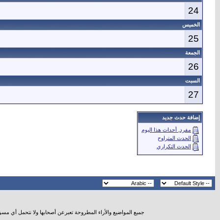
24
الخميس
25
الجمعة
26
السبت
27
إضافة حدث جديد
مفرد, أحداث هذا اليوم
الحدث المتراوح
الحدث التكراري
جميع المواضيع والأراء المطروحة تعبرعن أصحابها ولا نتحمل أي مس