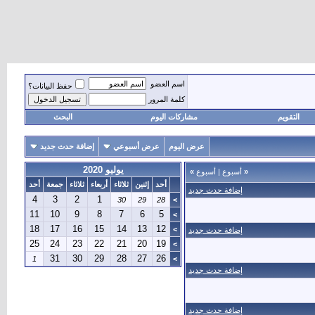
اسم العضو
حفظ البيانات؟
كلمة المرور
التقويم
مشاركات اليوم
البحث
عرض اليوم
عرض أسبوعي
إضافة حدث جديد
يوليو 2020
«
أسبوع
|
أسبوع
»
أحد
إثنين
ثلاثاء
أربعاء
ثلاثاء
جمعة
أحد
إضافة حدث جديد
4
3
2
1
30
29
28
>
11
10
9
8
7
6
5
>
18
17
16
15
14
13
12
>
إضافة حدث جديد
25
24
23
22
21
20
19
>
31
30
29
28
27
26
1
>
إضافة حدث جديد
إضافة حدث جديد