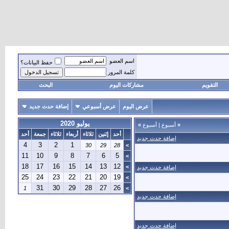
اسم العضو
حفظ البيانات؟
كلمة المرور
التقويم
مشاركات اليوم
البحث
عرض اليوم
عرض أسبوعي
إضافة حدث جديد
يوليو 2020
«
أسبوع
|
أسبوع
»
أحد
إثنين
ثلاثاء
أربعاء
ثلاثاء
جمعة
أحد
إضافة حدث جديد
4
3
2
1
30
29
28
>
11
10
9
8
7
6
5
>
18
17
16
15
14
13
12
>
إضافة حدث جديد
25
24
23
22
21
20
19
>
31
30
29
28
27
26
1
>
إضافة حدث جديد
إضافة حدث جديد