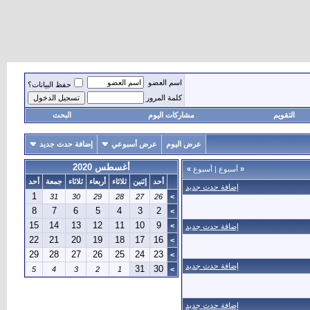
اسم العضو
حفظ البيانات؟
كلمة المرور
التقويم
مشاركات اليوم
البحث
عرض اليوم
عرض أسبوعي
إضافة حدث جديد
أغسطس 2020
«
أسبوع
|
أسبوع
»
أحد
إثنين
ثلاثاء
أربعاء
ثلاثاء
جمعة
أحد
إضافة حدث جديد
1
31
30
29
28
27
26
>
8
7
6
5
4
3
2
>
15
14
13
12
11
10
9
>
إضافة حدث جديد
22
21
20
19
18
17
16
>
29
28
27
26
25
24
23
>
إضافة حدث جديد
31
30
5
4
3
2
1
>
إضافة حدث جديد