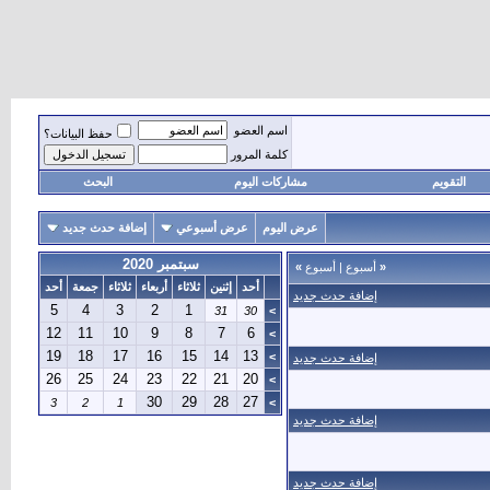
اسم العضو
حفظ البيانات؟
كلمة المرور
التقويم
مشاركات اليوم
البحث
عرض اليوم
عرض أسبوعي
إضافة حدث جديد
سبتمبر 2020
«
أسبوع
|
أسبوع
»
أحد
إثنين
ثلاثاء
أربعاء
ثلاثاء
جمعة
أحد
إضافة حدث جديد
5
4
3
2
1
31
30
>
12
11
10
9
8
7
6
>
19
18
17
16
15
14
13
>
إضافة حدث جديد
26
25
24
23
22
21
20
>
30
29
28
27
3
2
1
>
إضافة حدث جديد
إضافة حدث جديد