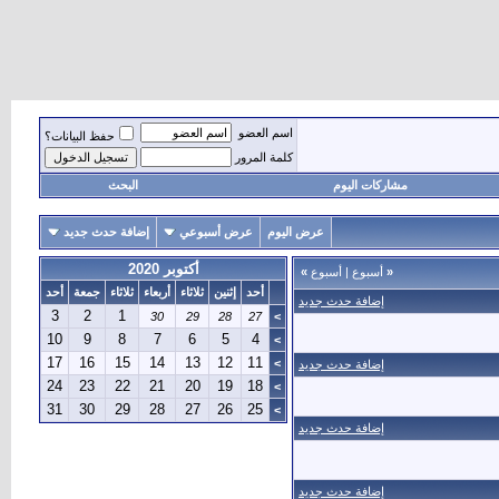
اسم العضو
حفظ البيانات؟
كلمة المرور
مشاركات اليوم
البحث
عرض اليوم
عرض أسبوعي
إضافة حدث جديد
أكتوبر 2020
«
أسبوع
|
أسبوع
»
أحد
إثنين
ثلاثاء
أربعاء
ثلاثاء
جمعة
أحد
إضافة حدث جديد
3
2
1
30
29
28
27
>
10
9
8
7
6
5
4
>
17
16
15
14
13
12
11
>
إضافة حدث جديد
24
23
22
21
20
19
18
>
31
30
29
28
27
26
25
>
إضافة حدث جديد
إضافة حدث جديد