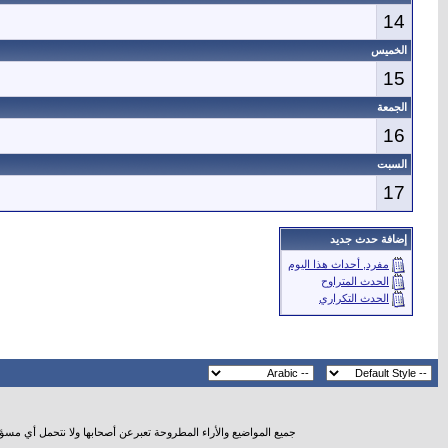
14
الخميس
15
الجمعة
16
السبت
17
إضافة حدث جديد
مفرد, أحداث هذا اليوم
الحدث المتراوح
الحدث التكراري
جميع المواضيع والأراء المطروحة تعبرعن أصحابها ولا نتحمل أي مسؤ