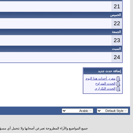
21
الخميس
22
الجمعة
23
السبت
24
إضافة حدث جديد
مفرد, أحداث هذا اليوم
الحدث المتراوح
الحدث التكراري
جميع المواضيع والأراء المطروحة تعبرعن أصحابها ولا نتحمل أي مسؤ