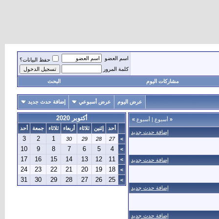
اسم العضو
حفظ البيانات؟
كلمة المرور
مشاركات اليوم
البحث
عرض اليوم
عرض أسبوعي
إضافة حدث جديد
أكتوبر 2020
«
أسبوع
|
أسبوع
»
أحد
إثنين
ثلاثاء
أربعاء
ثلاثاء
جمعة
أحد
إضافة حدث جديد
3
2
1
30
29
28
27
>
10
9
8
7
6
5
4
>
17
16
15
14
13
12
11
>
إضافة حدث جديد
24
23
22
21
20
19
18
>
31
30
29
28
27
26
25
>
إضافة حدث جديد
إضافة حدث جديد