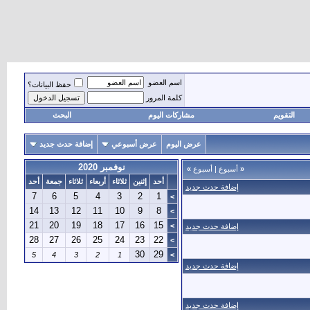
اسم العضو
حفظ البيانات؟
كلمة المرور
التقويم
مشاركات اليوم
البحث
عرض اليوم
عرض أسبوعي
إضافة حدث جديد
نوفمبر 2020
«
أسبوع
|
أسبوع
»
أحد
إثنين
ثلاثاء
أربعاء
ثلاثاء
جمعة
أحد
إضافة حدث جديد
7
6
5
4
3
2
1
>
14
13
12
11
10
9
8
>
21
20
19
18
17
16
15
>
إضافة حدث جديد
28
27
26
25
24
23
22
>
30
29
5
4
3
2
1
>
إضافة حدث جديد
إضافة حدث جديد