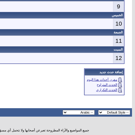
9
الخميس
10
الجمعة
11
السبت
12
إضافة حدث جديد
مفرد, أحداث هذا اليوم
الحدث المتراوح
الحدث التكراري
جميع المواضيع والأراء المطروحة تعبرعن أصحابها ولا نتحمل أي مسؤ