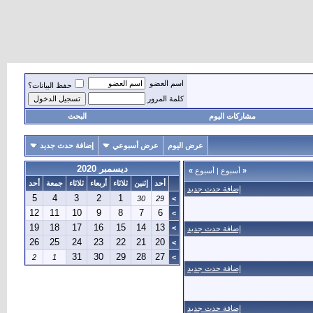
اسم العضو
حفظ البيانات؟
كلمة المرور
مشاركات اليوم
البحث
عرض اليوم
عرض أسبوعي
إضافة حدث جديد
ديسمبر 2020
«
أسبوع
|
أسبوع
»
أحد
إثنين
ثلاثاء
أربعاء
ثلاثاء
جمعة
أحد
إضافة حدث جديد
5
4
3
2
1
30
29
>
12
11
10
9
8
7
6
>
19
18
17
16
15
14
13
>
إضافة حدث جديد
26
25
24
23
22
21
20
>
31
30
29
28
27
2
1
>
إضافة حدث جديد
إضافة حدث جديد