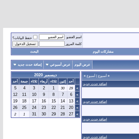
اسم العضو
حفظ البيانات؟
كلمة المرور
مشاركات اليوم
البحث
عرض اليوم
عرض أسبوعي
إضافة حدث جديد
ديسمبر 2020
«
أسبوع
|
أسبوع
»
أحد
إثنين
ثلاثاء
أربعاء
ثلاثاء
جمعة
أحد
إضافة حدث جديد
5
4
3
2
1
30
29
>
12
11
10
9
8
7
6
>
19
18
17
16
15
14
13
>
إضافة حدث جديد
26
25
24
23
22
21
20
>
31
30
29
28
27
2
1
>
إضافة حدث جديد
إضافة حدث جديد