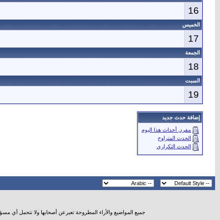
16
الخميس
17
الجمعة
18
السبت
19
إضافة حدث جديد
مفرد, أحداث هذا اليوم
الحدث المتراوح
الحدث التكراري
جميع المواضيع والأراء المطروحة تعبرعن أصحابها ولا نتحمل أي مسؤ