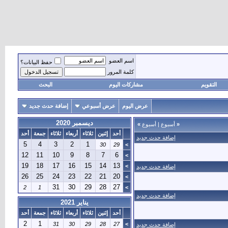
اسم العضو
حفظ البيانات؟
كلمة المرور
التقويم
مشاركات اليوم
البحث
عرض اليوم
عرض أسبوعي
إضافة حدث جديد
ديسمبر 2020
«
أسبوع
|
أسبوع
»
أحد
إثنين
ثلاثاء
أربعاء
ثلاثاء
جمعة
أحد
إضافة حدث جديد
5
4
3
2
1
30
29
>
12
11
10
9
8
7
6
>
19
18
17
16
15
14
13
>
إضافة حدث جديد
26
25
24
23
22
21
20
>
31
30
29
28
27
2
1
>
إضافة حدث جديد
يناير 2021
أحد
إثنين
ثلاثاء
أربعاء
ثلاثاء
جمعة
أحد
2
1
31
30
29
28
27
>
إضافة حدث جديد