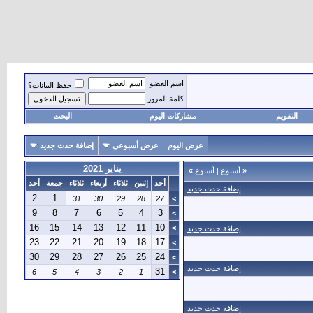
اسم العضو
حفظ البيانات؟
كلمة المرور
التقويم
مشاركات اليوم
البحث
عرض اليوم
عرض أسبوعي
إضافة حدث جديد
يناير 2021
«
أسبوع
|
أسبوع
»
أحد
إثنين
ثلاثاء
أربعاء
ثلاثاء
جمعة
أحد
إضافة حدث جديد
2
1
31
30
29
28
27
>
9
8
7
6
5
4
3
>
16
15
14
13
12
11
10
>
إضافة حدث جديد
23
22
21
20
19
18
17
>
30
29
28
27
26
25
24
>
إضافة حدث جديد
31
6
5
4
3
2
1
>
إضافة حدث جديد