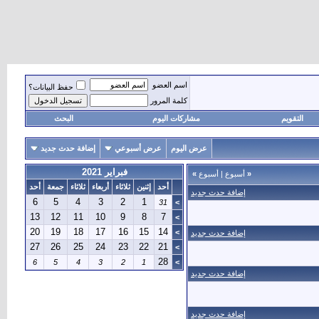
اسم العضو
حفظ البيانات؟
كلمة المرور
التقويم
مشاركات اليوم
البحث
عرض اليوم
عرض أسبوعي
إضافة حدث جديد
فبراير 2021
«
أسبوع
|
أسبوع
»
أحد
إثنين
ثلاثاء
أربعاء
ثلاثاء
جمعة
أحد
إضافة حدث جديد
6
5
4
3
2
1
31
>
13
12
11
10
9
8
7
>
20
19
18
17
16
15
14
>
إضافة حدث جديد
27
26
25
24
23
22
21
>
28
6
5
4
3
2
1
>
إضافة حدث جديد
إضافة حدث جديد