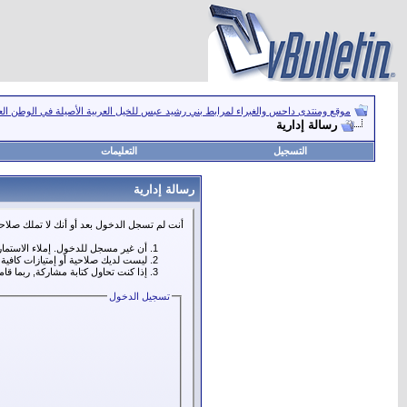
موقع ومنتدى داحس والغبراء لمرابط بني رشيد عبس للخيل العربية الأصيلة في الوطن ال
رسالة إدارية
التسجيل
التعليمات
رسالة إدارية
أنت لم تسجل الدخول بعد أو أنك لا تملك صلاحي
أن غير مسجل للدخول. إملاء الاستما
ليست لديك صلاحية أو إمتيازات كافي
إذا كنت تحاول كتابة مشاركة, ربما قا
تسجيل الدخول