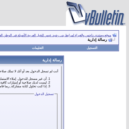
موقع ومنتدى داحس والغبراء لمرابط بني رشيد عبس للخيل العربية الأصيلة في الوطن ال
رسالة إدارية
التسجيل
التعليمات
رسالة إدارية
أنت لم تسجل الدخول بعد أو أنك لا تملك صلاحي
أن غير مسجل للدخول. إملاء الاستما
ليست لديك صلاحية أو إمتيازات كافي
إذا كنت تحاول كتابة مشاركة, ربما قا
تسجيل الدخول