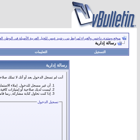
موقع ومنتدى داحس والغبراء لمرابط بني رشيد عبس للخيل العربية الأصيلة في الوطن ال
رسالة إدارية
التسجيل
التعليمات
رسالة إدارية
أنت لم تسجل الدخول بعد أو أنك لا تملك صلاحي
أن غير مسجل للدخول. إملاء الاستما
ليست لديك صلاحية أو إمتيازات كافي
إذا كنت تحاول كتابة مشاركة, ربما قا
تسجيل الدخول