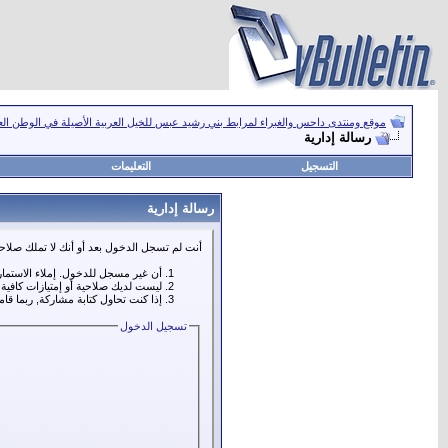
موقع ومنتدى داحس والغبراء لمرابط بني رشيد عبس للخيل العربية الأصيلة في الوطن ال
رسالة إدارية
التسجيل
التعليمات
رسالة إدارية
أنت لم تسجل الدخول بعد أو أنك لا تملك صلاحي
أن غير مسجل للدخول. إملاء الاستما
ليست لديك صلاحية أو إمتيازات كافي
إذا كنت تحاول كتابة مشاركة, ربما قا
تسجيل الدخول