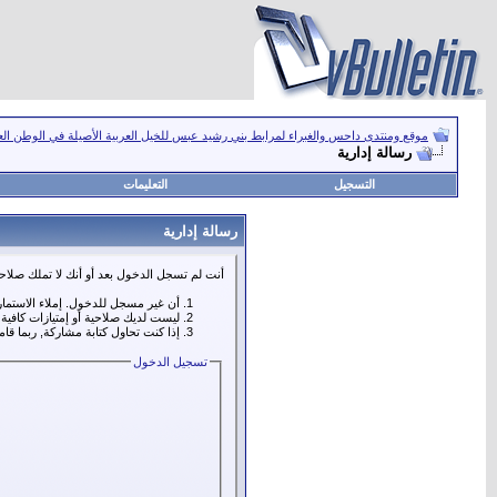
موقع ومنتدى داحس والغبراء لمرابط بني رشيد عبس للخيل العربية الأصيلة في الوطن ال
رسالة إدارية
التسجيل
التعليمات
رسالة إدارية
أنت لم تسجل الدخول بعد أو أنك لا تملك صلاحي
أن غير مسجل للدخول. إملاء الاستما
ليست لديك صلاحية أو إمتيازات كافي
إذا كنت تحاول كتابة مشاركة, ربما قا
تسجيل الدخول