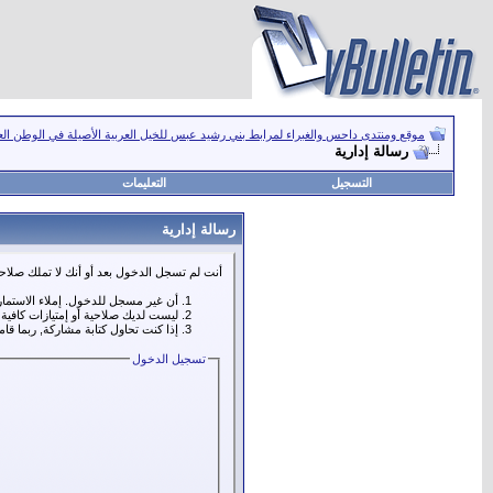
موقع ومنتدى داحس والغبراء لمرابط بني رشيد عبس للخيل العربية الأصيلة في الوطن ال
رسالة إدارية
التسجيل
التعليمات
رسالة إدارية
أنت لم تسجل الدخول بعد أو أنك لا تملك صلاحي
أن غير مسجل للدخول. إملاء الاستما
ليست لديك صلاحية أو إمتيازات كافي
إذا كنت تحاول كتابة مشاركة, ربما قا
تسجيل الدخول