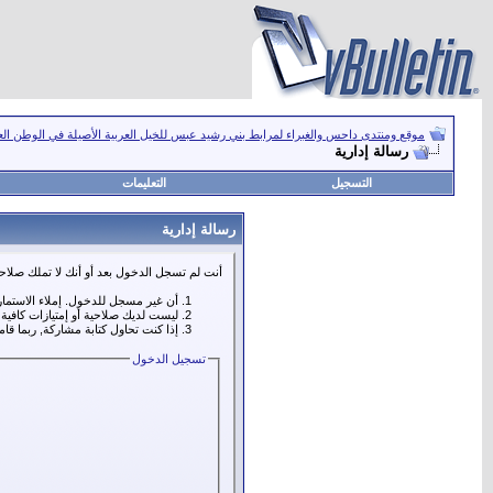
موقع ومنتدى داحس والغبراء لمرابط بني رشيد عبس للخيل العربية الأصيلة في الوطن ال
رسالة إدارية
التسجيل
التعليمات
رسالة إدارية
أنت لم تسجل الدخول بعد أو أنك لا تملك صلاحي
أن غير مسجل للدخول. إملاء الاستما
ليست لديك صلاحية أو إمتيازات كافي
إذا كنت تحاول كتابة مشاركة, ربما قا
تسجيل الدخول