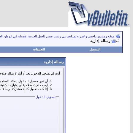
موقع ومنتدى داحس والغبراء لمرابط بني رشيد عبس للخيل العربية الأصيلة في الوطن ال
رسالة إدارية
التسجيل
التعليمات
رسالة إدارية
أنت لم تسجل الدخول بعد أو أنك لا تملك صلاحي
أن غير مسجل للدخول. إملاء الاستما
ليست لديك صلاحية أو إمتيازات كافي
إذا كنت تحاول كتابة مشاركة, ربما قا
تسجيل الدخول