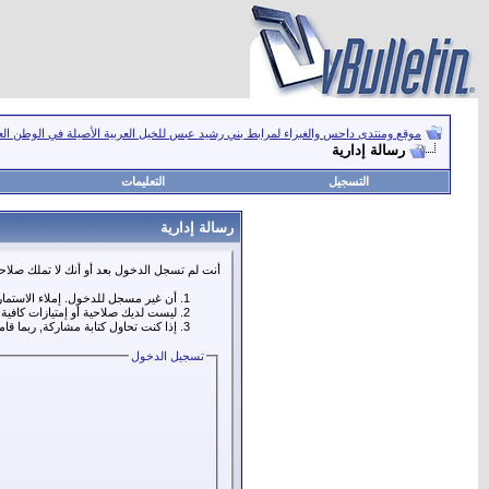
موقع ومنتدى داحس والغبراء لمرابط بني رشيد عبس للخيل العربية الأصيلة في الوطن ال
رسالة إدارية
التسجيل
التعليمات
رسالة إدارية
أنت لم تسجل الدخول بعد أو أنك لا تملك صلاحي
أن غير مسجل للدخول. إملاء الاستما
ليست لديك صلاحية أو إمتيازات كافي
إذا كنت تحاول كتابة مشاركة, ربما قا
تسجيل الدخول