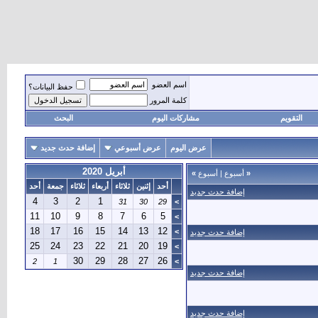
اسم العضو
حفظ البيانات؟
كلمة المرور
التقويم
مشاركات اليوم
البحث
عرض اليوم
عرض أسبوعي
إضافة حدث جديد
أبريل 2020
«
أسبوع
|
أسبوع
»
أحد
إثنين
ثلاثاء
أربعاء
ثلاثاء
جمعة
أحد
إضافة حدث جديد
4
3
2
1
31
30
29
>
11
10
9
8
7
6
5
>
18
17
16
15
14
13
12
>
إضافة حدث جديد
25
24
23
22
21
20
19
>
30
29
28
27
26
2
1
>
إضافة حدث جديد
إضافة حدث جديد