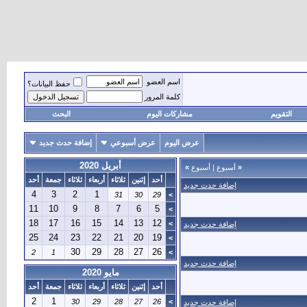
اسم العضو
حفظ البيانات؟
كلمة المرور
التقويم
مشاركات اليوم
البحث
عرض اليوم
عرض أسبوعي
إضافة حدث جديد
أبريل 2020
«
أسبوع
|
أسبوع
»
أحد
إثنين
ثلاثاء
أربعاء
ثلاثاء
جمعة
أحد
إضافة حدث جديد
4
3
2
1
31
30
29
>
11
10
9
8
7
6
5
>
18
17
16
15
14
13
12
>
إضافة حدث جديد
25
24
23
22
21
20
19
>
30
29
28
27
26
2
1
>
إضافة حدث جديد
مايو 2020
أحد
إثنين
ثلاثاء
أربعاء
ثلاثاء
جمعة
أحد
2
1
30
29
28
27
26
>
إضافة حدث جديد