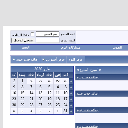
اسم العضو
حفظ البيانات؟
كلمة المرور
التقويم
مشاركات اليوم
البحث
عرض اليوم
عرض أسبوعي
إضافة حدث جديد
مايو 2020
«
أسبوع
|
أسبوع
»
أحد
إثنين
ثلاثاء
أربعاء
ثلاثاء
جمعة
أحد
إضافة حدث جديد
2
1
30
29
28
27
26
>
9
8
7
6
5
4
3
>
16
15
14
13
12
11
10
>
إضافة حدث جديد
23
22
21
20
19
18
17
>
30
29
28
27
26
25
24
>
إضافة حدث جديد
31
6
5
4
3
2
1
>
إضافة حدث جديد