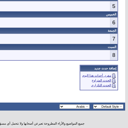
5
الخميس
6
الجمعة
7
السبت
8
إضافة حدث جديد
مفرد, أحداث هذا اليوم
الحدث المتراوح
الحدث التكراري
جميع المواضيع والأراء المطروحة تعبرعن أصحابها ولا نتحمل أي مسؤ