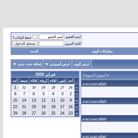
اسم العضو
حفظ البيانات؟
كلمة المرور
مشاركات اليوم
البحث
عرض اليوم
عرض أسبوعي
إضافة حدث جديد
فبراير 2020
«
أسبوع
|
أسبوع
»
أحد
إثنين
ثلاثاء
أربعاء
ثلاثاء
جمعة
أحد
إضافة حدث جديد
1
31
30
29
28
27
26
>
8
7
6
5
4
3
2
>
15
14
13
12
11
10
9
>
إضافة حدث جديد
22
21
20
19
18
17
16
>
29
28
27
26
25
24
23
>
إضافة حدث جديد
إضافة حدث جديد