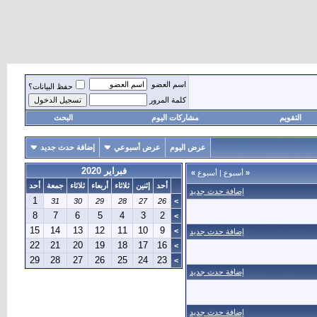
اسم العضو
حفظ البيانات؟
كلمة المرور
التقويم
مشاركات اليوم
البحث
عرض اليوم
عرض أسبوعي
إضافة حدث جديد
فبراير 2020
«
أسبوع
|
أسبوع
»
أحد
إثنين
ثلاثاء
أربعاء
ثلاثاء
جمعة
أحد
إضافة حدث جديد
1
31
30
29
28
27
26
>
8
7
6
5
4
3
2
>
15
14
13
12
11
10
9
>
إضافة حدث جديد
22
21
20
19
18
17
16
>
29
28
27
26
25
24
23
>
إضافة حدث جديد
إضافة حدث جديد