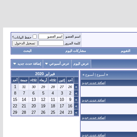
اسم العضو
حفظ البيانات؟
كلمة المرور
التقويم
مشاركات اليوم
البحث
عرض اليوم
عرض أسبوعي
إضافة حدث جديد
فبراير 2020
«
أسبوع
|
أسبوع
»
أحد
إثنين
ثلاثاء
أربعاء
ثلاثاء
جمعة
أحد
إضافة حدث جديد
1
31
30
29
28
27
26
>
8
7
6
5
4
3
2
>
15
14
13
12
11
10
9
>
إضافة حدث جديد
22
21
20
19
18
17
16
>
29
28
27
26
25
24
23
>
إضافة حدث جديد
إضافة حدث جديد