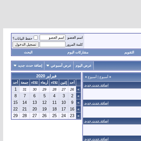
اسم العضو
حفظ البيانات؟
كلمة المرور
التقويم
مشاركات اليوم
البحث
عرض اليوم
عرض أسبوعي
إضافة حدث جديد
فبراير 2020
«
أسبوع
|
أسبوع
»
أحد
إثنين
ثلاثاء
أربعاء
ثلاثاء
جمعة
أحد
إضافة حدث جديد
1
31
30
29
28
27
26
>
8
7
6
5
4
3
2
>
15
14
13
12
11
10
9
>
إضافة حدث جديد
22
21
20
19
18
17
16
>
29
28
27
26
25
24
23
>
إضافة حدث جديد
إضافة حدث جديد